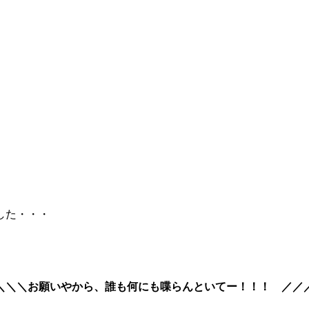
した・・・
＼＼＼お願いやから、誰も何にも喋らんといてー！！！ ／／