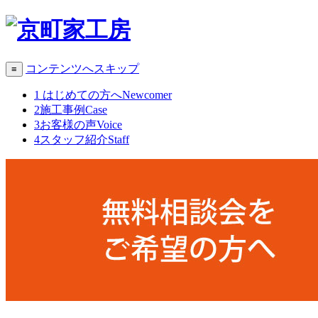
コンテンツへスキップ
≡
1
はじめての方へ
Newcomer
2
施工事例
Case
3
お客様の声
Voice
4
スタッフ紹介
Staff