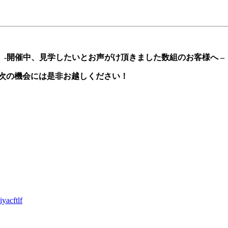
-開催中、見学したいとお声がけ頂きました数組のお客様へ –
 次の機会には是非お越しください！
yacftlf