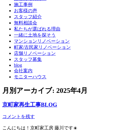
施工事例
お客様の声
スタッフ紹介
無料相談会
私たちが選ばれる理由
一緒に土地を探そう
マンションリノベーション
町家/古民家リノベーション
店舗リノベーション
スタッフ募集
blog
会社案内
モニターハウス
月別アーカイブ:
2025年4月
京町家再生工事BLOG
コメントを残す
こんにちは！京町家工房 藤川です☀️