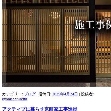
カテゴリー:
ブログ
| 投稿日:
2025年4月24日
|
投稿者:
kyomachiyacftlf
アクティブに暮らす京町家工事進捗