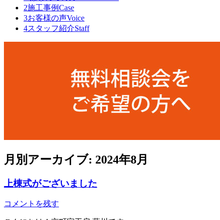
2
施工事例
Case
3
お客様の声
Voice
4
スタッフ紹介
Staff
月別アーカイブ:
2024年8月
上棟式がございました
コメントを残す