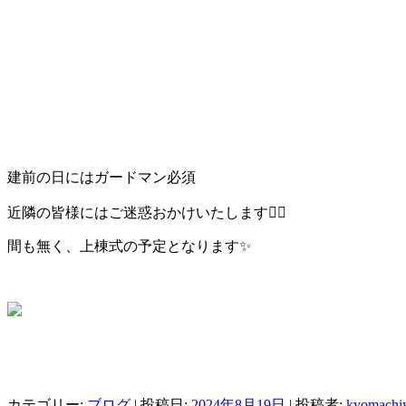
建前の日にはガードマン必須
近隣の皆様にはご迷惑おかけいたします🙇‍♀️
間も無く、上棟式の予定となります✨
カテゴリー:
ブログ
| 投稿日:
2024年8月19日
|
投稿者:
kyomachiy