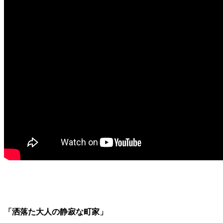
「洒落た大人の静寂な町家」